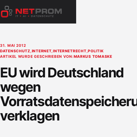
Zum
Inhalt
Menü
springen
öffnen
31. MAI 2012
DATENSCHUTZ
,
INTERNET
,
INTERNETRECHT
,
POLITIK
ARTIKEL WURDE GESCHRIEBEN VON:
MARKUS TOMASKE
EU wird Deutschland
wegen
Vorratsdatenspeicher
verklagen