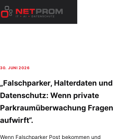
Zum
Inhalt
Menü
springen
öffnen
30. JUNI 2026
„Falschparker, Halterdaten und
Datenschutz: Wenn private
Parkraumüberwachung Fragen
aufwirft“.
Wenn Falschparker Post bekommen und