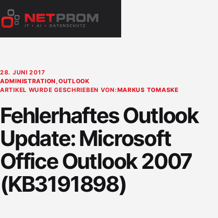
Zum
Inhalt
Menü
springen
öffnen
28. JUNI 2017
ADMINISTRATION
,
OUTLOOK
ARTIKEL WURDE GESCHRIEBEN VON:
MARKUS TOMASKE
Fehlerhaftes Outlook
Update: Microsoft
Office Outlook 2007
(KB3191898)